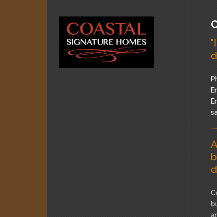
C
"
d
P
Em
Em
s
A
b
d
C
b
a