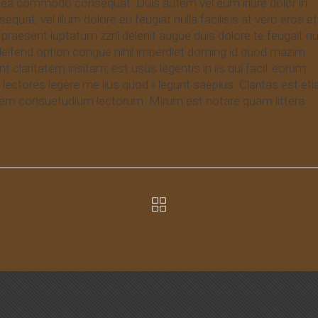
 ex ea commodo consequat. Duis autem vel eum iriure dolor in
equat, vel illum dolore eu feugiat nulla facilisis at vero eros et
praesent luptatum zzril delenit augue duis dolore te feugait nu
eleifend option congue nihil imperdiet doming id quod mazim
claritatem insitam; est usus legentis in iis qui facit eorum
ectores legere me lius quod ii legunt saepius. Claritas est et
nem consuetudium lectorum. Mirum est notare quam littera