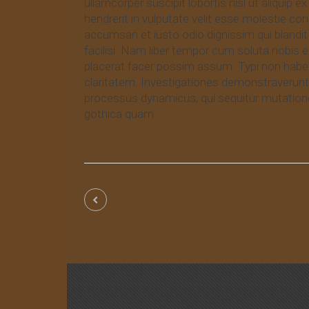
ullamcorper suscipit lobortis nisl ut aliquip
hendrerit in vulputate velit esse molestie cons
accumsan et iusto odio dignissim qui blandit 
facilisi. Nam liber tempor cum soluta nobis 
placerat facer possim assum. Typi non habent 
claritatem. Investigationes demonstraverunt l
processus dynamicus, qui sequitur mutatio
gothica quam