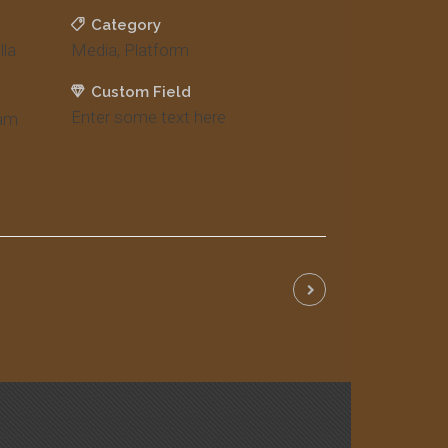
Category
lla
Media, Platform
Custom Field
Enter some text here
iam