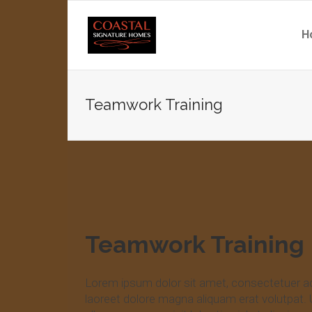
H
Teamwork Training
Teamwork Training
Lorem ipsum dolor sit amet, consectetuer ad
laoreet dolore magna aliquam erat volutpat. 