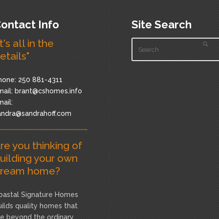
ontact Info
Site Search
It's all in the
etails"
hone: 250 881-4311
ail:
brant@cshomes.info
ail:
andra@sandrahoff.com
re you thinking of
uilding your own
ream home?
oastal Signature Homes
uilds quality homes that
re beyond the ordinary