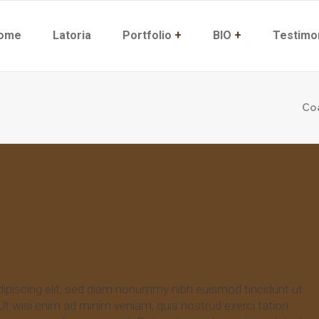
ome
Latoria
Portfolio
+
BIO
+
Testimo
Co
ipiscing elit, sed diam nonummy nibh euismod tincidunt ut
Ut wisi enim ad minim veniam, quis nostrud exerci tation