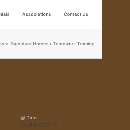
nials
Associations
Contact Us
astal Signature Homes
>
Teamwork Training
Date
October 23, 2015