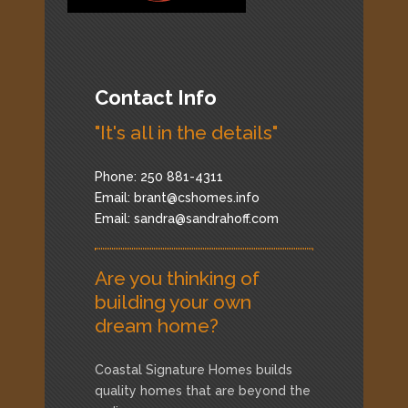
Contact Info
"It's all in the details"
Phone: 250 881-4311
Email:
brant@cshomes.info
Email:
sandra@sandrahoff.com
Are you thinking of
building your own
dream home?
Coastal Signature Homes builds
quality homes that are beyond the