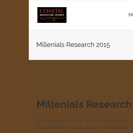
H
Millenials Research 2015
Millenials Research
Lorem ipsum dolor sit amet, consectetuer ad
laoreet dolore magna aliquam erat volutpat. 