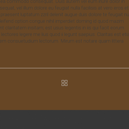
 ex ea commodo consequat. Duis autem vel eum iriure dolor in
equat, vel illum dolore eu feugiat nulla facilisis at vero eros et
praesent luptatum zzril delenit augue duis dolore te feugait nu
eleifend option congue nihil imperdiet doming id quod mazim
claritatem insitam; est usus legentis in iis qui facit eorum
ectores legere me lius quod ii legunt saepius. Claritas est et
nem consuetudium lectorum. Mirum est notare quam littera