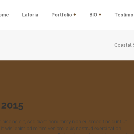
ome
Latoria
Portfolio
+
BIO
+
Testimo
Coastal
 2015
ipiscing elit, sed diam nonummy nibh euismod tincidunt ut
Ut wisi enim ad minim veniam, quis nostrud exerci tation