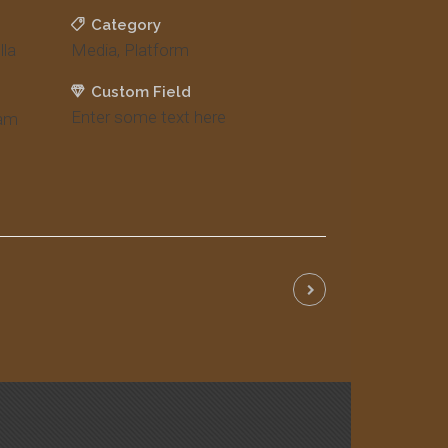
Category
lla
Media, Platform
Custom Field
Enter some text here
iam