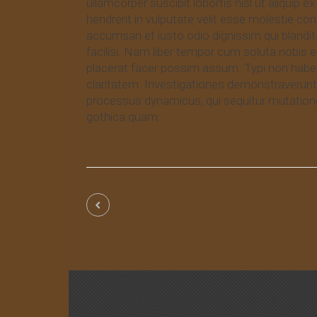
ullamcorper suscipit lobortis nisl ut aliquip
hendrerit in vulputate velit esse molestie cons
accumsan et iusto odio dignissim qui blandit 
facilisi. Nam liber tempor cum soluta nobis 
placerat facer possim assum. Typi non habent 
claritatem. Investigationes demonstraverunt l
processus dynamicus, qui sequitur mutatio
gothica quam