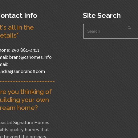
ontact Info
Site Search
It's all in the
etails"
hone: 250 881-4311
ail:
brant@cshomes.info
ail:
andra@sandrahoff.com
re you thinking of
uilding your own
ream home?
oastal Signature Homes
uilds quality homes that
re beyond the ordinary